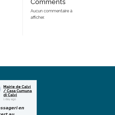
Comments
Aucun commentaire à
afficher.
Mairie de Calvi
/ Casa Cumuna
di Calvi
1 day ago
𝙨𝙨𝙖𝙜𝙚𝙧𝙞 𝙚𝙣
𝙚𝙧𝙩 𝙖𝙪