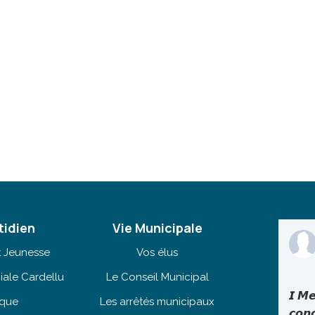
tidien
Vie Municipale
t Jeunesse
Vos élus
iale Cardellu
Le Conseil Municipal
𝙄 𝙈𝙚
èque
Les arrêtés municipaux
𝙘𝙤𝙣