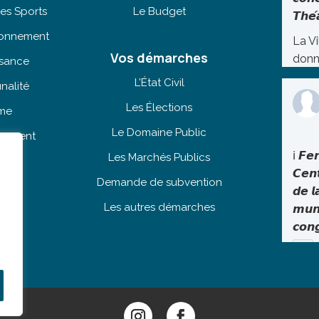
es Sports
Le Budget
𝙏𝙝𝙚́
tionnement
La Vi
Vos démarches
donn
isance
lundi
L’État Civil
nalité
Théâ
Les Élections
sme
une 
exce
Le Domaine Public
ogement
le gr
ℹ️ 𝙁𝙚
Les Marchés Publics
ine
Réfé
𝘾𝙚𝙣
Demande de subvention
inco
𝙙𝙚 𝙡
Les autres démarches
scèn
𝙢𝙪𝙣
depu
𝙘𝙤𝙣
I Me
un r
Voir s
tradi
port
poly