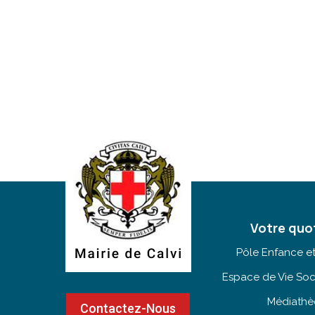
Votre quo
Pôle Enfance e
Espace de Vie Soc
Médiath
Contactez-Nous