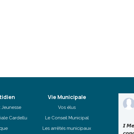
tidien
Vie Municipale
t Jeunesse
Vos élus
iale Cardellu
Le Conseil Municipal
𝙄 𝙈𝙚
èque
Les arrêtés municipaux
𝙘𝙤𝙣