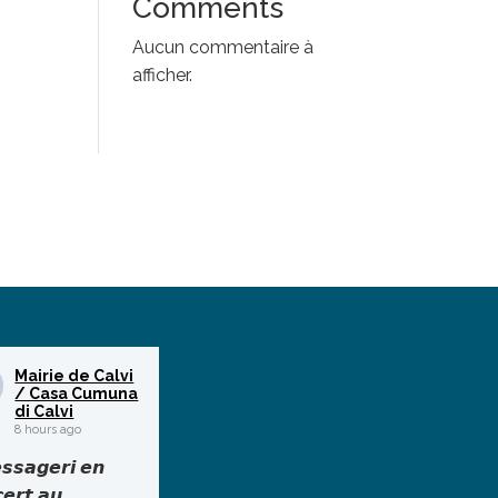
Comments
Aucun commentaire à
afficher.
Mairie de Calvi
/ Casa Cumuna
di Calvi
8 hours ago
𝙨𝙨𝙖𝙜𝙚𝙧𝙞 𝙚𝙣
𝙚𝙧𝙩 𝙖𝙪