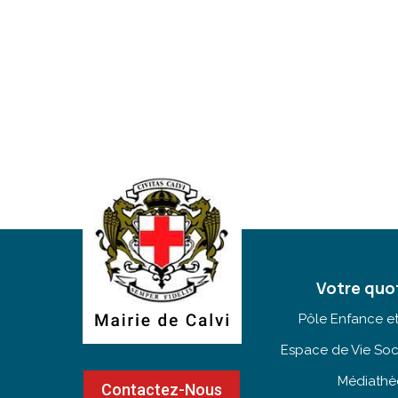
Votre quo
Pôle Enfance e
Espace de Vie Soc
Médiath
Contactez-Nous