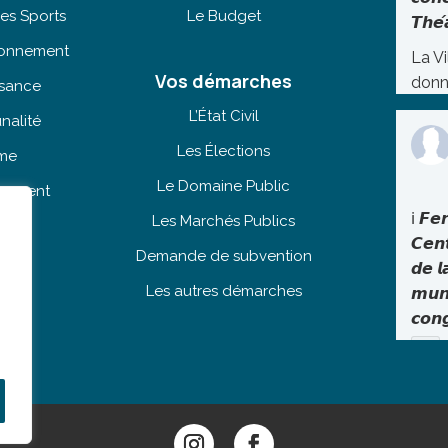
es Sports
Le Budget
𝙏𝙝𝙚́
tionnement
La Vi
Vos démarches
donn
isance
lundi
L’État Civil
nalité
Théâ
Les Élections
sme
une 
exce
Le Domaine Public
ogement
le gr
ℹ️ 𝙁𝙚
Les Marchés Publics
ine
Réfé
𝘾𝙚𝙣
Demande de subvention
inco
𝙙𝙚 𝙡
Les autres démarches
scèn
𝙢𝙪𝙣
depu
𝙘𝙤𝙣
I Me
un r
Voir s
tradi
port
poly