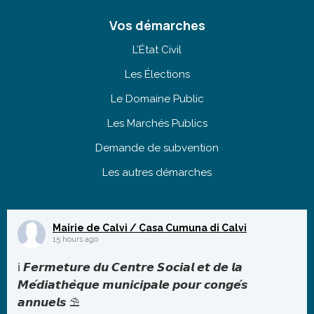
Vos démarches
L’État Civil
Les Élections
Le Domaine Public
Les Marchés Publics
Demande de subvention
Les autres démarches
Mairie de Calvi / Casa Cumuna di Calvi
15 hours ago
ℹ️ 𝙁𝙚𝙧𝙢𝙚𝙩𝙪𝙧𝙚 𝙙𝙪 𝘾𝙚𝙣𝙩𝙧𝙚 𝙎𝙤𝙘𝙞𝙖𝙡 𝙚𝙩 𝙙𝙚 𝙡𝙖
𝙈𝙚́𝙙𝙞𝙖𝙩𝙝𝙚̀𝙦𝙪𝙚 𝙢𝙪𝙣𝙞𝙘𝙞𝙥𝙖𝙡𝙚 𝙥𝙤𝙪𝙧 𝙘𝙤𝙣𝙜𝙚́𝙨
𝙖𝙣𝙣𝙪𝙚𝙡𝙨 ⛱️