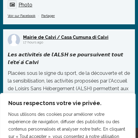
Photo
Voir sur Facebook
·
Partager
Mairie de Calvi / Casa Cumuna di Calvi
17 hours ago
𝙇𝙚𝙨 𝙖𝙘𝙩𝙞𝙫𝙞𝙩𝙚́𝙨 𝙙𝙚 𝙡'𝘼𝙇𝙎𝙃 𝙨𝙚 𝙥𝙤𝙪𝙧𝙨𝙪𝙞𝙫𝙚𝙣𝙩 𝙩𝙤𝙪𝙩
𝙡'𝙚́𝙩𝙚́ 𝙖̀ 𝘾𝙖𝙡𝙫𝙞
Placées sous le signe du sport, de la découverte et de
la sensibilisation, les activités proposées par l'Accueil
de Loisirs Sans Hébergement (ALSH) permettent aux
enfants de profiter pleinement de la période estivale.
Nous respectons votre vie privée.
En parallèle du programme « Génération Mer », les
Nous utilisons des cookies pour améliorer votre
jeunes participants pr
...
expérience de navigation, diffuser des publicités ou des
Photo
contenus personnalisés et analyser notre trafic. En cliquant
sur « Tout accepter », vous consentez à notre utilisation
Voir sur Facebook
·
Partager