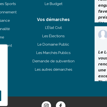
es Sports
Le Budget
𝙚𝙣𝙜
𝙛𝙖𝙫
tionnement
𝙥𝙧𝙚́
Vos démarches
isance
𝙡𝙞𝙩𝙩
L’État Civil
nalité
Dans
Les Élections
sme
déma
sensi
Le Domaine Public
ogement
prot
𝙇𝙚 𝙇
Les Marchés Publics
ine
l’env
𝙫𝙤𝙪
Demande de subvention
Ville
𝙧𝙚𝙣
proc
Les autres démarches
𝙪𝙣𝙚 
l’ins
𝙚𝙭𝙘
pann
𝙏𝙝𝙚́
d’in
Le ma
aux 
profi
espè
exce
prot