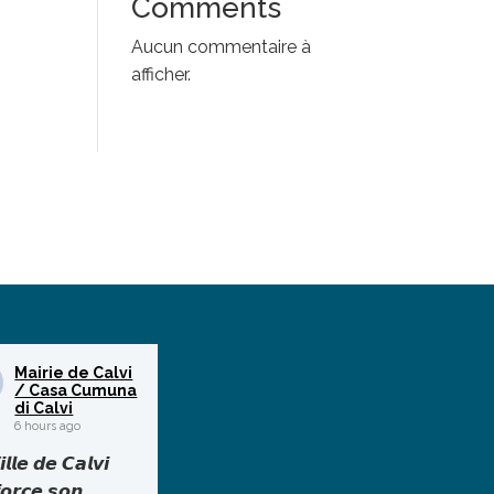
Comments
Aucun commentaire à
afficher.
Mairie de Calvi
/ Casa Cumuna
di Calvi
6 hours ago
𝙡𝙡𝙚 𝙙𝙚 𝘾𝙖𝙡𝙫𝙞
𝙤𝙧𝙘𝙚 𝙨𝙤𝙣