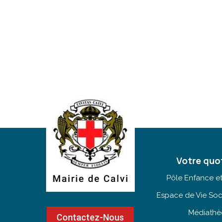
Votre quo
Pôle Enfance e
Espace de Vie Soc
Médiath
Contactez-Nous