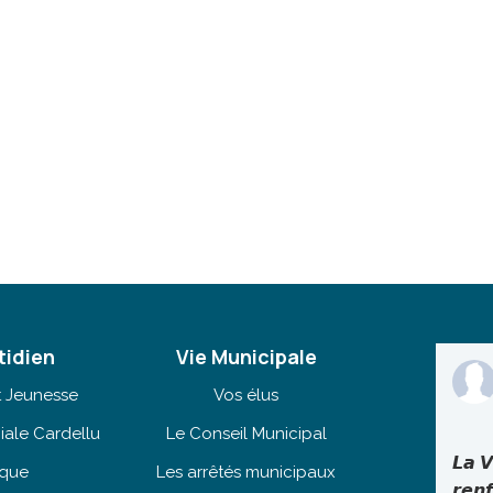
tidien
Vie Municipale
t Jeunesse
Vos élus
iale Cardellu
Le Conseil Municipal
𝙇𝙖 𝙑
èque
Les arrêtés municipaux
𝙧𝙚𝙣