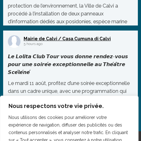
protection de l’environnement, la Ville de Calvi a
procédé à l’installation de deux panneaux
d’information dédiés aux posidonies, espèce marine
protégée essentielle à l’équilibre de notre éco
...
Mairie de Calvi / Casa Cumuna di Calvi
Photo
5 hours ago
Voir sur Facebook
·
Partager
𝙇𝙚 𝙇𝙤𝙡𝙞𝙩𝙖 𝘾𝙡𝙪𝙗 𝙏𝙤𝙪𝙧 𝙫𝙤𝙪𝙨 𝙙𝙤𝙣𝙣𝙚 𝙧𝙚𝙣𝙙𝙚𝙯-𝙫𝙤𝙪𝙨
𝙥𝙤𝙪𝙧 𝙪𝙣𝙚 𝙨𝙤𝙞𝙧𝙚́𝙚 𝙚𝙭𝙘𝙚𝙥𝙩𝙞𝙤𝙣𝙣𝙚𝙡𝙡𝙚 𝙖𝙪 𝙏𝙝𝙚́𝙖̂𝙩𝙧𝙚
𝙎𝙘𝙚́𝙡𝙚́𝙣𝙚́
Le mardi 11 août, profitez d’une soirée exceptionnelle
dans un cadre unique, avec une programmation qui
promet de faire vibrer le public jusqu’au bout de la
Nous respectons votre vie privée.
nuit.
Nous utilisons des cookies pour améliorer votre
À partir de 20h, retrouvez sur scène Vincè – La Petite
expérience de navigation, diffuser des publicités ou des
Cul
...
contenus personnalisés et analyser notre trafic. En cliquant
Photo
sur « Tout accepter », vous consentez à notre utilisation