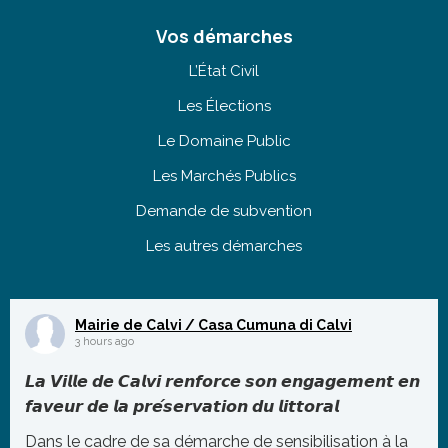
Vos démarches
L’État Civil
Les Élections
Le Domaine Public
Les Marchés Publics
Demande de subvention
Les autres démarches
Mairie de Calvi / Casa Cumuna di Calvi
3 hours ago
𝙇𝙖 𝙑𝙞𝙡𝙡𝙚 𝙙𝙚 𝘾𝙖𝙡𝙫𝙞 𝙧𝙚𝙣𝙛𝙤𝙧𝙘𝙚 𝙨𝙤𝙣 𝙚𝙣𝙜𝙖𝙜𝙚𝙢𝙚𝙣𝙩 𝙚𝙣
𝙛𝙖𝙫𝙚𝙪𝙧 𝙙𝙚 𝙡𝙖 𝙥𝙧𝙚́𝙨𝙚𝙧𝙫𝙖𝙩𝙞𝙤𝙣 𝙙𝙪 𝙡𝙞𝙩𝙩𝙤𝙧𝙖𝙡
Dans le cadre de sa démarche de sensibilisation à la