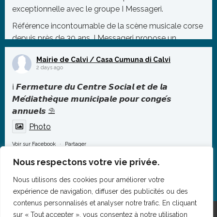
exceptionnelle avec le groupe I Messageri.
Référence incontournable de la scène musicale corse
depuis près de 30 ans, I Messageri propose un
répertoire mêlant tradition et modernité, porté par des
Mairie de Calvi / Casa Cumuna di Calvi
polyphonies puissant
...
2 days ago
Photo
ℹ️ 𝙁𝙚𝙧𝙢𝙚𝙩𝙪𝙧𝙚 𝙙𝙪 𝘾𝙚𝙣𝙩𝙧𝙚 𝙎𝙤𝙘𝙞𝙖𝙡 𝙚𝙩 𝙙𝙚 𝙡𝙖
Voir sur Facebook
·
Partager
𝙈𝙚́𝙙𝙞𝙖𝙩𝙝𝙚̀𝙦𝙪𝙚 𝙢𝙪𝙣𝙞𝙘𝙞𝙥𝙖𝙡𝙚 𝙥𝙤𝙪𝙧 𝙘𝙤𝙣𝙜𝙚́𝙨
𝙖𝙣𝙣𝙪𝙚𝙡𝙨 ⛱️
Photo
Voir sur Facebook
·
Partager
Nous respectons votre vie privée.
Nous utilisons des cookies pour améliorer votre
expérience de navigation, diffuser des publicités ou des
contenus personnalisés et analyser notre trafic. En cliquant
sur « Tout accepter », vous consentez à notre utilisation