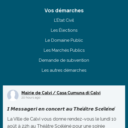
Vos démarches
L’État Civil
Les Élections
Le Domaine Public
Les Marchés Publics
Demande de subvention
Les autres démarches
Mairie de Calvi / Casa Cumuna di Calvi
20 hours ago
𝙄 𝙈𝙚𝙨𝙨𝙖𝙜𝙚𝙧𝙞 𝙚𝙣 𝙘𝙤𝙣𝙘𝙚𝙧𝙩 𝙖𝙪 𝙏𝙝𝙚́𝙖̂𝙩𝙧𝙚 𝙎𝙘𝙚́𝙡𝙚́𝙣𝙚́
La Ville de Calvi vous donne rendez-vous le lundi 10
août à 22h au Théâtre Scéléné pour une soirée