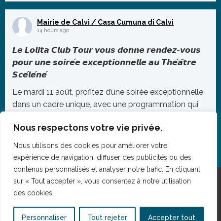
protégée essentielle à l’équilibre de notre éco
...
Mairie de Calvi / Casa Cumuna di Calvi
Photo
14 hours ago
Voir sur Facebook
·
Partager
𝙇𝙚 𝙇𝙤𝙡𝙞𝙩𝙖 𝘾𝙡𝙪𝙗 𝙏𝙤𝙪𝙧 𝙫𝙤𝙪𝙨 𝙙𝙤𝙣𝙣𝙚 𝙧𝙚𝙣𝙙𝙚𝙯-𝙫𝙤𝙪𝙨
𝙥𝙤𝙪𝙧 𝙪𝙣𝙚 𝙨𝙤𝙞𝙧𝙚́𝙚 𝙚𝙭𝙘𝙚𝙥𝙩𝙞𝙤𝙣𝙣𝙚𝙡𝙡𝙚 𝙖𝙪 𝙏𝙝𝙚́𝙖̂𝙩𝙧𝙚
𝙎𝙘𝙚́𝙡𝙚́𝙣𝙚́
Le mardi 11 août, profitez d’une soirée exceptionnelle
dans un cadre unique, avec une programmation qui
promet de faire vibrer le public jusqu’au bout de la
Nous respectons votre vie privée.
nuit.
À partir de 20h, retrouvez sur scène Vincè – La Petite
Nous utilisons des cookies pour améliorer votre
expérience de navigation, diffuser des publicités ou des
Cul
...
contenus personnalisés et analyser notre trafic. En cliquant
Photo
sur « Tout accepter », vous consentez à notre utilisation
des cookies.
Voir sur Facebook
·
Partager
Mentions légales
Personnaliser
Tout rejeter
Accepter tout