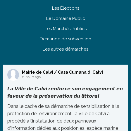
Les Élections
Le Domaine Public
Les Marchés Publics
Demande de subvention
Les autres démarches
Mairie de Calvi / Casa Cumuna di Calvi
11 hours ago
𝙇𝙖 𝙑𝙞𝙡𝙡𝙚 𝙙𝙚 𝘾𝙖𝙡𝙫𝙞 𝙧𝙚𝙣𝙛𝙤𝙧𝙘𝙚 𝙨𝙤𝙣 𝙚𝙣𝙜𝙖𝙜𝙚𝙢𝙚𝙣𝙩 𝙚𝙣
𝙛𝙖𝙫𝙚𝙪𝙧 𝙙𝙚 𝙡𝙖 𝙥𝙧𝙚́𝙨𝙚𝙧𝙫𝙖𝙩𝙞𝙤𝙣 𝙙𝙪 𝙡𝙞𝙩𝙩𝙤𝙧𝙖𝙡
Dans le cadre de sa démarche de sensibilisation à la
protection de l’environnement, la Ville de Calvi a
procédé à l’installation de deux panneaux
d’information dédiés aux posidonies, espèce marine