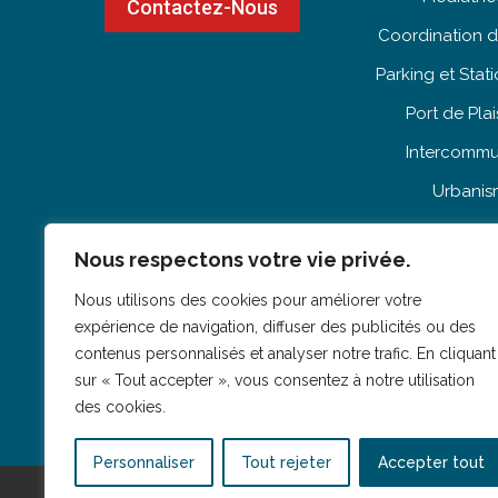
Contactez-Nous
Coordination d
Parking et Sta
Port de Pla
Intercommu
Urbani
Habitat & L
Nous respectons votre vie privée.
Patrimo
Nous utilisons des cookies pour améliorer votre
expérience de navigation, diffuser des publicités ou des
contenus personnalisés et analyser notre trafic. En cliquant
sur « Tout accepter », vous consentez à notre utilisation
des cookies.
Personnaliser
Tout rejeter
Accepter tout