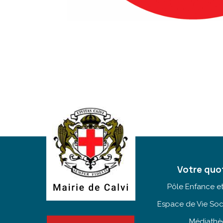
Votre quo
Pôle Enfance e
Espace de Vie Soc
Médiath