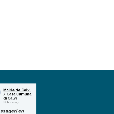
Mairie de Calvi
/ Casa Cumuna
di Calvi
22 hours ago
𝙨𝙨𝙖𝙜𝙚𝙧𝙞 𝙚𝙣