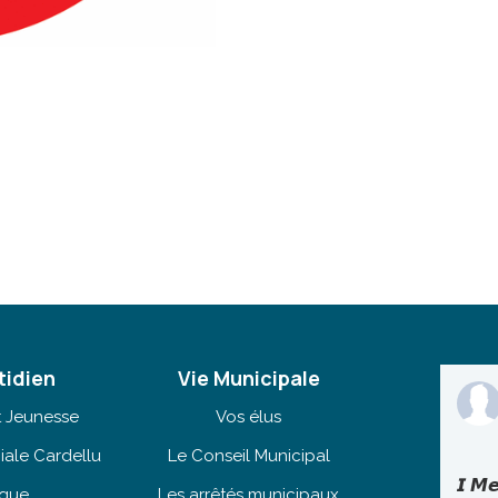
tidien
Vie Municipale
t Jeunesse
Vos élus
iale Cardellu
Le Conseil Municipal
𝙄 𝙈𝙚
èque
Les arrêtés municipaux