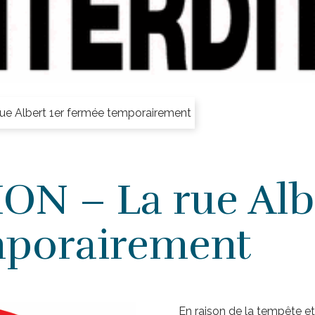
e Albert 1er fermée temporairement
N – La rue Albe
mporairement
En raison de la tempête e