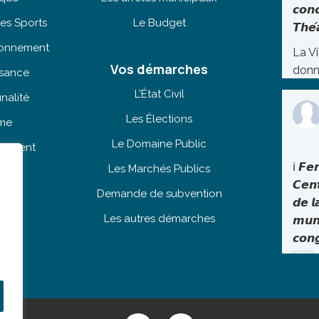
𝙘𝙤𝙣
es Sports
Le Budget
𝙏𝙝𝙚́
tionnement
La Vi
Vos démarches
donn
isance
lundi
L’État Civil
nalité
Théâ
Les Élections
sme
une 
exce
Le Domaine Public
ogement
le gr
ℹ️ 𝙁𝙚
Les Marchés Publics
ine
Réfé
𝘾𝙚𝙣
Demande de subvention
inco
𝙙𝙚 𝙡
Les autres démarches
scèn
𝙢𝙪𝙣
depu
𝙘𝙤𝙣
I Me
un r
Voir s
tradi
port