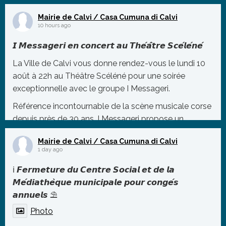
Mairie de Calvi / Casa Cumuna di Calvi
10 hours ago
𝙄 𝙈𝙚𝙨𝙨𝙖𝙜𝙚𝙧𝙞 𝙚𝙣 𝙘𝙤𝙣𝙘𝙚𝙧𝙩 𝙖𝙪 𝙏𝙝𝙚́𝙖̂𝙩𝙧𝙚 𝙎𝙘𝙚́𝙡𝙚́𝙣𝙚́
La Ville de Calvi vous donne rendez-vous le lundi 10
août à 22h au Théâtre Scéléné pour une soirée
exceptionnelle avec le groupe I Messageri.
Référence incontournable de la scène musicale corse
depuis près de 30 ans, I Messageri propose un
répertoire mêlant tradition et modernité, porté par des
Mairie de Calvi / Casa Cumuna di Calvi
polyphonies puissant
...
1 day ago
Photo
ℹ️ 𝙁𝙚𝙧𝙢𝙚𝙩𝙪𝙧𝙚 𝙙𝙪 𝘾𝙚𝙣𝙩𝙧𝙚 𝙎𝙤𝙘𝙞𝙖𝙡 𝙚𝙩 𝙙𝙚 𝙡𝙖
Voir sur Facebook
·
Partager
𝙈𝙚́𝙙𝙞𝙖𝙩𝙝𝙚̀𝙦𝙪𝙚 𝙢𝙪𝙣𝙞𝙘𝙞𝙥𝙖𝙡𝙚 𝙥𝙤𝙪𝙧 𝙘𝙤𝙣𝙜𝙚́𝙨
𝙖𝙣𝙣𝙪𝙚𝙡𝙨 ⛱️
Photo