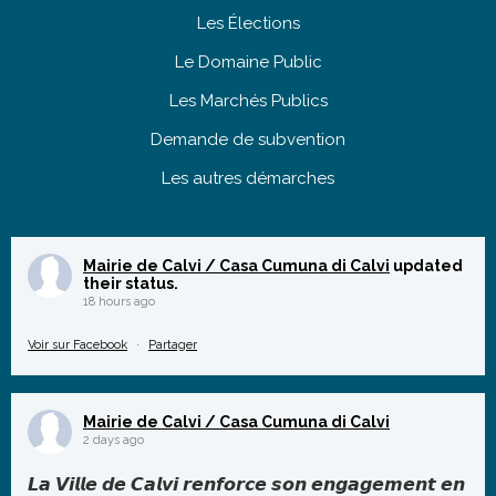
Les Élections
Le Domaine Public
Les Marchés Publics
Demande de subvention
Les autres démarches
Mairie de Calvi / Casa Cumuna di Calvi
updated
their status.
18 hours ago
Voir sur Facebook
·
Partager
Mairie de Calvi / Casa Cumuna di Calvi
2 days ago
𝙇𝙖 𝙑𝙞𝙡𝙡𝙚 𝙙𝙚 𝘾𝙖𝙡𝙫𝙞 𝙧𝙚𝙣𝙛𝙤𝙧𝙘𝙚 𝙨𝙤𝙣 𝙚𝙣𝙜𝙖𝙜𝙚𝙢𝙚𝙣𝙩 𝙚𝙣