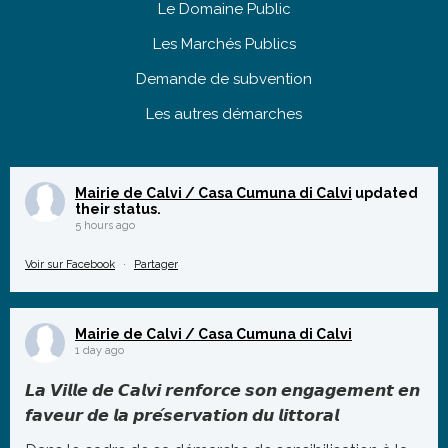
Le Domaine Public
Les Marchés Publics
Demande de subvention
Les autres démarches
Mairie de Calvi / Casa Cumuna di Calvi
updated
their status.
5 hours ago
Voir sur Facebook
·
Partager
Mairie de Calvi / Casa Cumuna di Calvi
1 day ago
𝙇𝙖 𝙑𝙞𝙡𝙡𝙚 𝙙𝙚 𝘾𝙖𝙡𝙫𝙞 𝙧𝙚𝙣𝙛𝙤𝙧𝙘𝙚 𝙨𝙤𝙣 𝙚𝙣𝙜𝙖𝙜𝙚𝙢𝙚𝙣𝙩 𝙚𝙣
𝙛𝙖𝙫𝙚𝙪𝙧 𝙙𝙚 𝙡𝙖 𝙥𝙧𝙚́𝙨𝙚𝙧𝙫𝙖𝙩𝙞𝙤𝙣 𝙙𝙪 𝙡𝙞𝙩𝙩𝙤𝙧𝙖𝙡