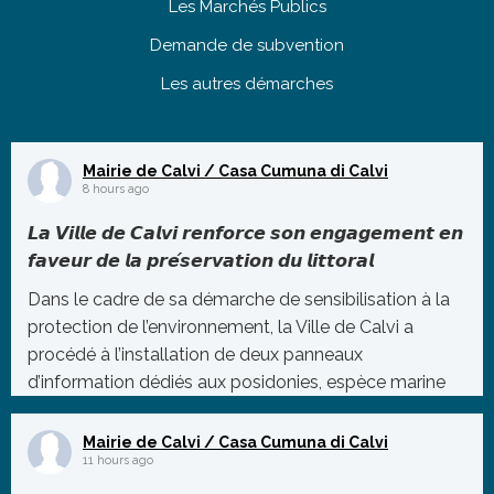
Les Marchés Publics
Demande de subvention
Les autres démarches
Mairie de Calvi / Casa Cumuna di Calvi
8 hours ago
𝙇𝙖 𝙑𝙞𝙡𝙡𝙚 𝙙𝙚 𝘾𝙖𝙡𝙫𝙞 𝙧𝙚𝙣𝙛𝙤𝙧𝙘𝙚 𝙨𝙤𝙣 𝙚𝙣𝙜𝙖𝙜𝙚𝙢𝙚𝙣𝙩 𝙚𝙣
𝙛𝙖𝙫𝙚𝙪𝙧 𝙙𝙚 𝙡𝙖 𝙥𝙧𝙚́𝙨𝙚𝙧𝙫𝙖𝙩𝙞𝙤𝙣 𝙙𝙪 𝙡𝙞𝙩𝙩𝙤𝙧𝙖𝙡
Dans le cadre de sa démarche de sensibilisation à la
protection de l’environnement, la Ville de Calvi a
procédé à l’installation de deux panneaux
d’information dédiés aux posidonies, espèce marine
protégée essentielle à l’équilibre de notre éco
...
Mairie de Calvi / Casa Cumuna di Calvi
Photo
11 hours ago
Voir sur Facebook
·
Partager