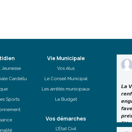
tidien
Vie Municipale
t Jeunesse
Vos élus
iale Cardellu
Le Conseil Municipal
𝙇𝙖 𝙑
èque
Les arrêtés municipaux
𝙧𝙚𝙣
es Sports
Le Budget
𝙚𝙣𝙜
𝙛𝙖𝙫
tionnement
𝙥𝙧𝙚́
Vos démarches
isance
𝙡𝙞𝙩𝙩
L’État Civil
nalité