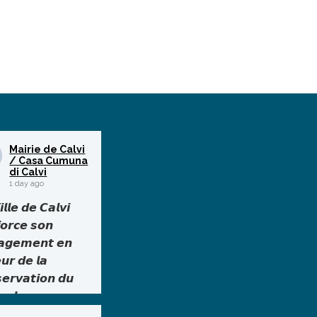
Mairie de Calvi
/ Casa Cumuna
di Calvi
1 day ago
𝙡𝙡𝙚 𝙙𝙚 𝘾𝙖𝙡𝙫𝙞
𝙤𝙧𝙘𝙚 𝙨𝙤𝙣
𝙖𝙜𝙚𝙢𝙚𝙣𝙩 𝙚𝙣
𝙪𝙧 𝙙𝙚 𝙡𝙖
𝙨𝙚𝙧𝙫𝙖𝙩𝙞𝙤𝙣 𝙙𝙪
𝙧𝙖𝙡