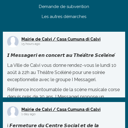
Demande de subvention
Les autres démarches
Mairie de Calvi / Casa Cumuna di Calvi
15 hours ago
𝙄 𝙈𝙚𝙨𝙨𝙖𝙜𝙚𝙧𝙞 𝙚𝙣 𝙘𝙤𝙣𝙘𝙚𝙧𝙩 𝙖𝙪 𝙏𝙝𝙚́𝙖̂𝙩𝙧𝙚 𝙎𝙘𝙚́𝙡𝙚́𝙣𝙚́
La Ville de Calvi vous donne rendez-vous le lundi 10
août à 22h au Théâtre Scéléné pour une soirée
exceptionnelle avec le groupe I Messageri.
Référence incontournable de la scène musicale corse
depuis près de 30 ans, I Messageri propose un
répertoire mêlant tradition et modernité, porté par des
Mairie de Calvi / Casa Cumuna di Calvi
polyphonies puissant
...
1 day ago
Photo
ℹ️ 𝙁𝙚𝙧𝙢𝙚𝙩𝙪𝙧𝙚 𝙙𝙪 𝘾𝙚𝙣𝙩𝙧𝙚 𝙎𝙤𝙘𝙞𝙖𝙡 𝙚𝙩 𝙙𝙚 𝙡𝙖