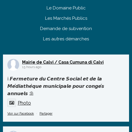
Le Domaine Public
Les Marchés Publics
Demande de subvention
Les autres démarches
Mairie de Calvi / Casa Cumuna di Calvi
15 hours ago
ℹ️ 𝙁𝙚𝙧𝙢𝙚𝙩𝙪𝙧𝙚 𝙙𝙪 𝘾𝙚𝙣𝙩𝙧𝙚 𝙎𝙤𝙘𝙞𝙖𝙡 𝙚𝙩 𝙙𝙚 𝙡𝙖
𝙈𝙚́𝙙𝙞𝙖𝙩𝙝𝙚̀𝙦𝙪𝙚 𝙢𝙪𝙣𝙞𝙘𝙞𝙥𝙖𝙡𝙚 𝙥𝙤𝙪𝙧 𝙘𝙤𝙣𝙜𝙚́𝙨
𝙖𝙣𝙣𝙪𝙚𝙡𝙨 ⛱️
Photo
Voir sur Facebook
·
Partager