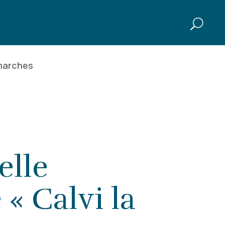
marches
lle
« Calvi la