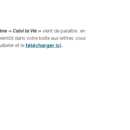
ine «
Calvi la Vie
»
vient de paraître : en
bientôt dans votre boîte aux lettres, vous
illeter et le
télécharger ici
…