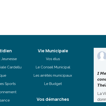
tidien
Vie Municipale
t Jeunesse
Vos élus
iale Cardellu
Le Conseil Municipal
𝙄 𝙈𝙚
èque
Les arrêtés municipaux
𝙘𝙤𝙣
es Sports
Le Budget
𝙏𝙝𝙚́
tionnement
La Vi
Vos démarches
donn
isance
lundi