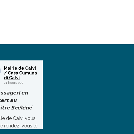
Mairie de Calvi
/ Casa Cumuna
di Calvi
21 hours ago
𝙨𝙨𝙖𝙜𝙚𝙧𝙞 𝙚𝙣
𝙚𝙧𝙩 𝙖𝙪
̂𝙩𝙧𝙚 𝙎𝙘𝙚́𝙡𝙚́𝙣𝙚́
lle de Calvi vous
e rendez-vous le
 10 août à 22h au