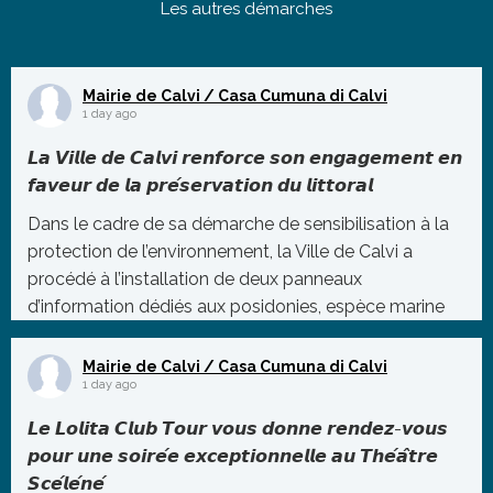
Les autres démarches
Mairie de Calvi / Casa Cumuna di Calvi
1 day ago
𝙇𝙖 𝙑𝙞𝙡𝙡𝙚 𝙙𝙚 𝘾𝙖𝙡𝙫𝙞 𝙧𝙚𝙣𝙛𝙤𝙧𝙘𝙚 𝙨𝙤𝙣 𝙚𝙣𝙜𝙖𝙜𝙚𝙢𝙚𝙣𝙩 𝙚𝙣
𝙛𝙖𝙫𝙚𝙪𝙧 𝙙𝙚 𝙡𝙖 𝙥𝙧𝙚́𝙨𝙚𝙧𝙫𝙖𝙩𝙞𝙤𝙣 𝙙𝙪 𝙡𝙞𝙩𝙩𝙤𝙧𝙖𝙡
Dans le cadre de sa démarche de sensibilisation à la
protection de l’environnement, la Ville de Calvi a
procédé à l’installation de deux panneaux
d’information dédiés aux posidonies, espèce marine
protégée essentielle à l’équilibre de notre éco
...
Mairie de Calvi / Casa Cumuna di Calvi
Photo
1 day ago
Voir sur Facebook
·
Partager
𝙇𝙚 𝙇𝙤𝙡𝙞𝙩𝙖 𝘾𝙡𝙪𝙗 𝙏𝙤𝙪𝙧 𝙫𝙤𝙪𝙨 𝙙𝙤𝙣𝙣𝙚 𝙧𝙚𝙣𝙙𝙚𝙯-𝙫𝙤𝙪𝙨
𝙥𝙤𝙪𝙧 𝙪𝙣𝙚 𝙨𝙤𝙞𝙧𝙚́𝙚 𝙚𝙭𝙘𝙚𝙥𝙩𝙞𝙤𝙣𝙣𝙚𝙡𝙡𝙚 𝙖𝙪 𝙏𝙝𝙚́𝙖̂𝙩𝙧𝙚
𝙎𝙘𝙚́𝙡𝙚́𝙣𝙚́