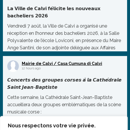
𝗟𝗮 𝗩𝗶𝗹𝗹𝗲 𝗱𝗲 𝗖𝗮𝗹𝘃𝗶 𝗳𝗲́𝗹𝗶𝗰𝗶𝘁𝗲 𝗹𝗲𝘀 𝗻𝗼𝘂𝘃𝗲𝗮𝘂𝘅
𝗯𝗮𝗰𝗵𝗲𝗹𝗶𝗲𝗿𝘀 𝟮𝟬𝟮𝟲
Vendredi 7 août, la Ville de Calvi a organisé une
réception en l’honneur des bacheliers 2026, à la Salle
Polyvalente de l’école Loviconi, en présence du Maire
Ange Santini, de son adjointe déléguée aux Affaires
Scolaires, Sandra Vautier, ainsi que de plusieurs
membres du Conseil Municipal.
Mairie de Calvi / Casa Cumuna di Calvi
12 hours ago
À c
...
𝘾𝙤𝙣𝙘𝙚𝙧𝙩𝙨 𝙙𝙚𝙨 𝙜𝙧𝙤𝙪𝙥𝙚𝙨 𝙘𝙤𝙧𝙨𝙚𝙨 𝙖̀ 𝙡𝙖 𝘾𝙖𝙩𝙝𝙚́𝙙𝙧𝙖𝙡𝙚
Photo
𝙎𝙖𝙞𝙣𝙩 𝙅𝙚𝙖𝙣-𝘽𝙖𝙥𝙩𝙞𝙨𝙩𝙚
Voir sur Facebook
·
Partager
Cette semaine, la Cathédrale Saint-Jean-Baptiste
accueillera deux groupes emblématiques de la scène
musicale corse :
▪️ Lundi 10 août – Cantu Nustrale
Nous respectons votre vie privée.