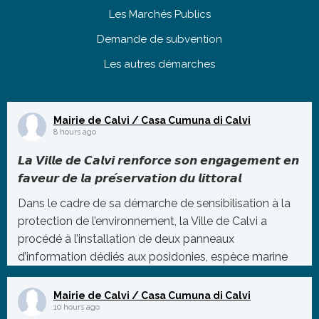
Les Marchés Publics
Demande de subvention
Les autres démarches
Mairie de Calvi / Casa Cumuna di Calvi
8 hours ago
𝙇𝙖 𝙑𝙞𝙡𝙡𝙚 𝙙𝙚 𝘾𝙖𝙡𝙫𝙞 𝙧𝙚𝙣𝙛𝙤𝙧𝙘𝙚 𝙨𝙤𝙣 𝙚𝙣𝙜𝙖𝙜𝙚𝙢𝙚𝙣𝙩 𝙚𝙣
𝙛𝙖𝙫𝙚𝙪𝙧 𝙙𝙚 𝙡𝙖 𝙥𝙧𝙚́𝙨𝙚𝙧𝙫𝙖𝙩𝙞𝙤𝙣 𝙙𝙪 𝙡𝙞𝙩𝙩𝙤𝙧𝙖𝙡
Dans le cadre de sa démarche de sensibilisation à la
protection de l’environnement, la Ville de Calvi a
procédé à l’installation de deux panneaux
d’information dédiés aux posidonies, espèce marine
protégée essentielle à l’équilibre de notre éco
...
Mairie de Calvi / Casa Cumuna di Calvi
Photo
10 hours ago