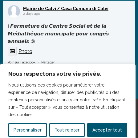
répertoire mêlant tradition et modernité, porté par des
Mairie de Calvi / Casa Cumuna di Calvi
polyphonies puissant
...
2 days ago
Photo
ℹ️ 𝙁𝙚𝙧𝙢𝙚𝙩𝙪𝙧𝙚 𝙙𝙪 𝘾𝙚𝙣𝙩𝙧𝙚 𝙎𝙤𝙘𝙞𝙖𝙡 𝙚𝙩 𝙙𝙚 𝙡𝙖
Voir sur Facebook
·
Partager
𝙈𝙚́𝙙𝙞𝙖𝙩𝙝𝙚̀𝙦𝙪𝙚 𝙢𝙪𝙣𝙞𝙘𝙞𝙥𝙖𝙡𝙚 𝙥𝙤𝙪𝙧 𝙘𝙤𝙣𝙜𝙚́𝙨
𝙖𝙣𝙣𝙪𝙚𝙡𝙨 ⛱️
Photo
Voir sur Facebook
·
Partager
Nous respectons votre vie privée.
Nous utilisons des cookies pour améliorer votre
expérience de navigation, diffuser des publicités ou des
contenus personnalisés et analyser notre trafic. En cliquant
sur « Tout accepter », vous consentez à notre utilisation
des cookies.
Mentions légales
Personnaliser
Tout rejeter
Accepter tout
Politique de confidentialité