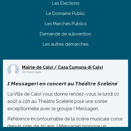
Les Élections
Le Domaine Public
Les Marchés Publics
Demande de subvention
Les autres démarches
Mairie de Calvi / Casa Cumuna di Calvi
20 hours ago
𝙄 𝙈𝙚𝙨𝙨𝙖𝙜𝙚𝙧𝙞 𝙚𝙣 𝙘𝙤𝙣𝙘𝙚𝙧𝙩 𝙖𝙪 𝙏𝙝𝙚́𝙖̂𝙩𝙧𝙚 𝙎𝙘𝙚́𝙡𝙚́𝙣𝙚́
La Ville de Calvi vous donne rendez-vous le lundi 10
août à 22h au Théâtre Scéléné pour une soirée
exceptionnelle avec le groupe I Messageri.
Référence incontournable de la scène musicale corse
depuis près de 30 ans, I Messageri propose un