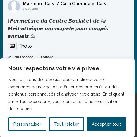
Mairie de Calvi / Casa Cumuna di Calvi
polyphonies puissant
...
1 day ago
Photo
ℹ️ 𝙁𝙚𝙧𝙢𝙚𝙩𝙪𝙧𝙚 𝙙𝙪 𝘾𝙚𝙣𝙩𝙧𝙚 𝙎𝙤𝙘𝙞𝙖𝙡 𝙚𝙩 𝙙𝙚 𝙡𝙖
Voir sur Facebook
·
Partager
𝙈𝙚́𝙙𝙞𝙖𝙩𝙝𝙚̀𝙦𝙪𝙚 𝙢𝙪𝙣𝙞𝙘𝙞𝙥𝙖𝙡𝙚 𝙥𝙤𝙪𝙧 𝙘𝙤𝙣𝙜𝙚́𝙨
𝙖𝙣𝙣𝙪𝙚𝙡𝙨 ⛱️
Photo
Voir sur Facebook
·
Partager
Nous respectons votre vie privée.
Nous utilisons des cookies pour améliorer votre
expérience de navigation, diffuser des publicités ou des
contenus personnalisés et analyser notre trafic. En cliquant
sur « Tout accepter », vous consentez à notre utilisation
des cookies.
Mentions légales
Personnaliser
Tout rejeter
Accepter tout
Politique de confidentialité