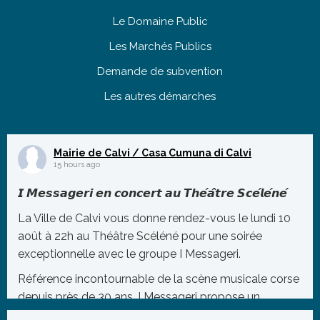
Le Domaine Public
Les Marchés Publics
Demande de subvention
Les autres démarches
Mairie de Calvi / Casa Cumuna di Calvi
15 hours ago
𝙄 𝙈𝙚𝙨𝙨𝙖𝙜𝙚𝙧𝙞 𝙚𝙣 𝙘𝙤𝙣𝙘𝙚𝙧𝙩 𝙖𝙪 𝙏𝙝𝙚́𝙖̂𝙩𝙧𝙚 𝙎𝙘𝙚́𝙡𝙚́𝙣𝙚́
La Ville de Calvi vous donne rendez-vous le lundi 10
août à 22h au Théâtre Scéléné pour une soirée
exceptionnelle avec le groupe I Messageri.
Référence incontournable de la scène musicale corse
depuis près de 30 ans, I Messageri propose un
répertoire mêlant tradition et modernité, porté par des