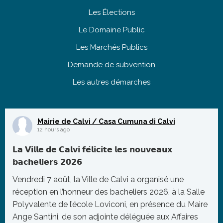
Les Élections
Le Domaine Public
Les Marchés Publics
Demande de subvention
Les autres démarches
Mairie de Calvi / Casa Cumuna di Calvi
12 hours ago
𝗟𝗮 𝗩𝗶𝗹𝗹𝗲 𝗱𝗲 𝗖𝗮𝗹𝘃𝗶 𝗳𝗲́𝗹𝗶𝗰𝗶𝘁𝗲 𝗹𝗲𝘀 𝗻𝗼𝘂𝘃𝗲𝗮𝘂𝘅
𝗯𝗮𝗰𝗵𝗲𝗹𝗶𝗲𝗿𝘀 𝟮𝟬𝟮𝟲
Vendredi 7 août, la Ville de Calvi a organisé une
réception en l’honneur des bacheliers 2026, à la Salle
Polyvalente de l’école Loviconi, en présence du Maire
Ange Santini, de son adjointe déléguée aux Affaires