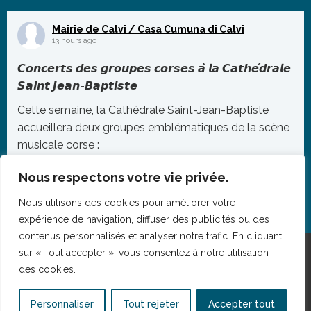
Scolaires, Sandra Vautier, ainsi que de plusieurs
membres du Conseil Municipal.
Mairie de Calvi / Casa Cumuna di Calvi
13 hours ago
À c
...
𝘾𝙤𝙣𝙘𝙚𝙧𝙩𝙨 𝙙𝙚𝙨 𝙜𝙧𝙤𝙪𝙥𝙚𝙨 𝙘𝙤𝙧𝙨𝙚𝙨 𝙖̀ 𝙡𝙖 𝘾𝙖𝙩𝙝𝙚́𝙙𝙧𝙖𝙡𝙚
Photo
𝙎𝙖𝙞𝙣𝙩 𝙅𝙚𝙖𝙣-𝘽𝙖𝙥𝙩𝙞𝙨𝙩𝙚
Voir sur Facebook
·
Partager
Cette semaine, la Cathédrale Saint-Jean-Baptiste
accueillera deux groupes emblématiques de la scène
musicale corse :
▪️ Lundi 10 août – Cantu Nustrale
Nous respectons votre vie privée.
🕖 Concert à 21h00
Nous utilisons des cookies pour améliorer votre
▪️ Jeudi 13 août – L’Alivetti
expérience de navigation, diffuser des publicités ou des
🕘 Concert à 21h00
contenus personnalisés et analyser notre trafic. En cliquant
sur « Tout accepter », vous consentez à notre utilisation
🎟️ 𝐁𝐢𝐥𝐥𝐞𝐭𝐭𝐞𝐫𝐢𝐞 :
des cookies.
• À l’Office Intercommunal de T
...
Mentions légales
Photo
Personnaliser
Tout rejeter
Accepter tout