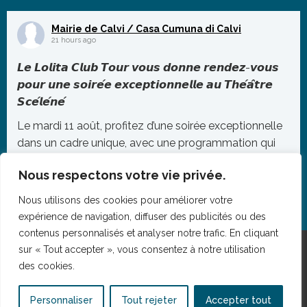
protégée essentielle à l’équilibre de notre éco
...
Mairie de Calvi / Casa Cumuna di Calvi
Photo
21 hours ago
Voir sur Facebook
·
Partager
𝙇𝙚 𝙇𝙤𝙡𝙞𝙩𝙖 𝘾𝙡𝙪𝙗 𝙏𝙤𝙪𝙧 𝙫𝙤𝙪𝙨 𝙙𝙤𝙣𝙣𝙚 𝙧𝙚𝙣𝙙𝙚𝙯-𝙫𝙤𝙪𝙨
𝙥𝙤𝙪𝙧 𝙪𝙣𝙚 𝙨𝙤𝙞𝙧𝙚́𝙚 𝙚𝙭𝙘𝙚𝙥𝙩𝙞𝙤𝙣𝙣𝙚𝙡𝙡𝙚 𝙖𝙪 𝙏𝙝𝙚́𝙖̂𝙩𝙧𝙚
𝙎𝙘𝙚́𝙡𝙚́𝙣𝙚́
Le mardi 11 août, profitez d’une soirée exceptionnelle
dans un cadre unique, avec une programmation qui
promet de faire vibrer le public jusqu’au bout de la
Nous respectons votre vie privée.
nuit.
Nous utilisons des cookies pour améliorer votre
À partir de 20h, retrouvez sur scène Vincè – La Petite
expérience de navigation, diffuser des publicités ou des
Cul
...
contenus personnalisés et analyser notre trafic. En cliquant
Photo
sur « Tout accepter », vous consentez à notre utilisation
des cookies.
Voir sur Facebook
·
Partager
Mentions légales
Personnaliser
Tout rejeter
Accepter tout