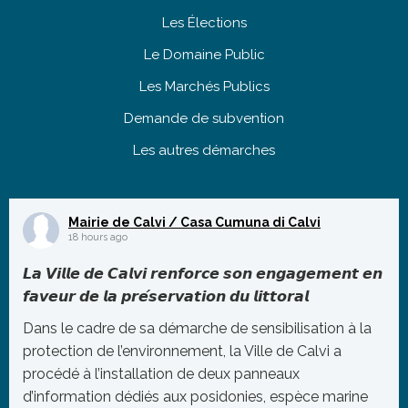
Les Élections
Le Domaine Public
Les Marchés Publics
Demande de subvention
Les autres démarches
Mairie de Calvi / Casa Cumuna di Calvi
18 hours ago
𝙇𝙖 𝙑𝙞𝙡𝙡𝙚 𝙙𝙚 𝘾𝙖𝙡𝙫𝙞 𝙧𝙚𝙣𝙛𝙤𝙧𝙘𝙚 𝙨𝙤𝙣 𝙚𝙣𝙜𝙖𝙜𝙚𝙢𝙚𝙣𝙩 𝙚𝙣
𝙛𝙖𝙫𝙚𝙪𝙧 𝙙𝙚 𝙡𝙖 𝙥𝙧𝙚́𝙨𝙚𝙧𝙫𝙖𝙩𝙞𝙤𝙣 𝙙𝙪 𝙡𝙞𝙩𝙩𝙤𝙧𝙖𝙡
Dans le cadre de sa démarche de sensibilisation à la
protection de l’environnement, la Ville de Calvi a
procédé à l’installation de deux panneaux
d’information dédiés aux posidonies, espèce marine