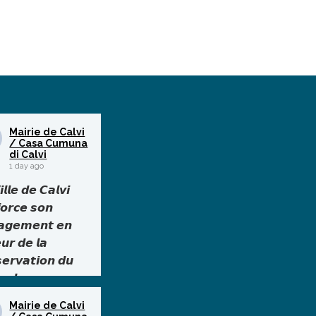
Mairie de Calvi
/ Casa Cumuna
di Calvi
1 day ago
𝙡𝙡𝙚 𝙙𝙚 𝘾𝙖𝙡𝙫𝙞
𝙤𝙧𝙘𝙚 𝙨𝙤𝙣
𝙖𝙜𝙚𝙢𝙚𝙣𝙩 𝙚𝙣
𝙪𝙧 𝙙𝙚 𝙡𝙖
𝙨𝙚𝙧𝙫𝙖𝙩𝙞𝙤𝙣 𝙙𝙪
𝙧𝙖𝙡
 le cadre de sa
Mairie de Calvi