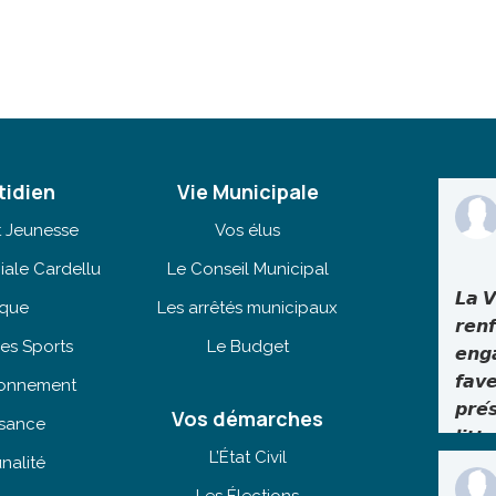
tidien
Vie Municipale
t Jeunesse
Vos élus
iale Cardellu
Le Conseil Municipal
𝙇𝙖 𝙑
èque
Les arrêtés municipaux
𝙧𝙚𝙣
es Sports
Le Budget
𝙚𝙣𝙜
𝙛𝙖𝙫
tionnement
𝙥𝙧𝙚́
Vos démarches
isance
𝙡𝙞𝙩𝙩
L’État Civil
nalité
Dans