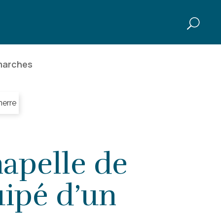
marches
nerre
apelle de
uipé d’un