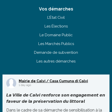
Vos démarches
L’État Civil
Les Élections
Le Domaine Public
Les Marchés Publics
Demande de subvention
Les autres démarches
Mairie de Calvi / Casa Cumuna di Calvi
1 day ago
𝙇𝙖 𝙑𝙞𝙡𝙡𝙚 𝙙𝙚 𝘾𝙖𝙡𝙫𝙞 𝙧𝙚𝙣𝙛𝙤𝙧𝙘𝙚 𝙨𝙤𝙣 𝙚𝙣𝙜𝙖𝙜𝙚𝙢𝙚𝙣𝙩 𝙚𝙣
𝙛𝙖𝙫𝙚𝙪𝙧 𝙙𝙚 𝙡𝙖 𝙥𝙧𝙚́𝙨𝙚𝙧𝙫𝙖𝙩𝙞𝙤𝙣 𝙙𝙪 𝙡𝙞𝙩𝙩𝙤𝙧𝙖𝙡
Dans le cadre de sa démarche de sensibilisation à la