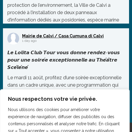
protection de l’environnement, la Ville de Calvi a
procédé à l’installation de deux panneaux
d’information dédiés aux posidonies, espèce marine
protégée essentielle à l’équilibre de notre éco
...
Mairie de Calvi / Casa Cumuna di Calvi
Photo
1 day ago
Voir sur Facebook
·
Partager
𝙇𝙚 𝙇𝙤𝙡𝙞𝙩𝙖 𝘾𝙡𝙪𝙗 𝙏𝙤𝙪𝙧 𝙫𝙤𝙪𝙨 𝙙𝙤𝙣𝙣𝙚 𝙧𝙚𝙣𝙙𝙚𝙯-𝙫𝙤𝙪𝙨
𝙥𝙤𝙪𝙧 𝙪𝙣𝙚 𝙨𝙤𝙞𝙧𝙚́𝙚 𝙚𝙭𝙘𝙚𝙥𝙩𝙞𝙤𝙣𝙣𝙚𝙡𝙡𝙚 𝙖𝙪 𝙏𝙝𝙚́𝙖̂𝙩𝙧𝙚
𝙎𝙘𝙚́𝙡𝙚́𝙣𝙚́
Le mardi 11 août, profitez d’une soirée exceptionnelle
dans un cadre unique, avec une programmation qui
promet de faire vibrer le public jusqu’au bout de la
Nous respectons votre vie privée.
nuit.
À partir de 20h, retrouvez sur scène Vincè – La Petite
Nous utilisons des cookies pour améliorer votre
expérience de navigation, diffuser des publicités ou des
Cul
...
contenus personnalisés et analyser notre trafic. En cliquant
Photo
sur « Tout accepter », vous consentez à notre utilisation