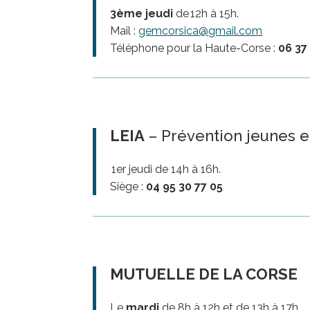
3ème jeudi
de 12h à 15h.
Mail :
gemcorsica@gmail.com
Téléphone pour la Haute-Corse :
06 37
LEIA
– Prévention jeunes et
1er jeudi de 14h à 16h.
Siège :
04 95 30 77 05
MUTUELLE DE LA CORSE
Le
mardi
de 8h à 12h et de 13h à 17h