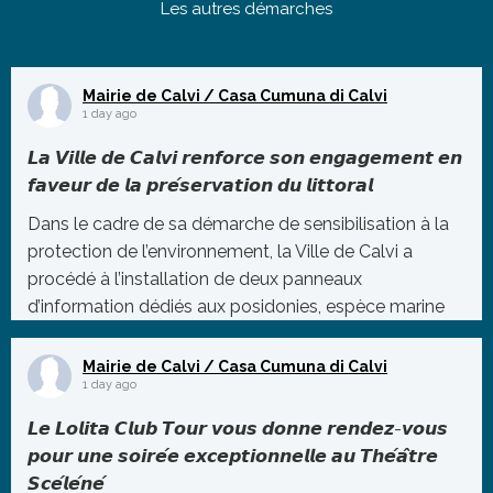
Les autres démarches
Mairie de Calvi / Casa Cumuna di Calvi
1 day ago
𝙇𝙖 𝙑𝙞𝙡𝙡𝙚 𝙙𝙚 𝘾𝙖𝙡𝙫𝙞 𝙧𝙚𝙣𝙛𝙤𝙧𝙘𝙚 𝙨𝙤𝙣 𝙚𝙣𝙜𝙖𝙜𝙚𝙢𝙚𝙣𝙩 𝙚𝙣
𝙛𝙖𝙫𝙚𝙪𝙧 𝙙𝙚 𝙡𝙖 𝙥𝙧𝙚́𝙨𝙚𝙧𝙫𝙖𝙩𝙞𝙤𝙣 𝙙𝙪 𝙡𝙞𝙩𝙩𝙤𝙧𝙖𝙡
Dans le cadre de sa démarche de sensibilisation à la
protection de l’environnement, la Ville de Calvi a
procédé à l’installation de deux panneaux
d’information dédiés aux posidonies, espèce marine
protégée essentielle à l’équilibre de notre éco
...
Mairie de Calvi / Casa Cumuna di Calvi
Photo
1 day ago
Voir sur Facebook
·
Partager
𝙇𝙚 𝙇𝙤𝙡𝙞𝙩𝙖 𝘾𝙡𝙪𝙗 𝙏𝙤𝙪𝙧 𝙫𝙤𝙪𝙨 𝙙𝙤𝙣𝙣𝙚 𝙧𝙚𝙣𝙙𝙚𝙯-𝙫𝙤𝙪𝙨
𝙥𝙤𝙪𝙧 𝙪𝙣𝙚 𝙨𝙤𝙞𝙧𝙚́𝙚 𝙚𝙭𝙘𝙚𝙥𝙩𝙞𝙤𝙣𝙣𝙚𝙡𝙡𝙚 𝙖𝙪 𝙏𝙝𝙚́𝙖̂𝙩𝙧𝙚
𝙎𝙘𝙚́𝙡𝙚́𝙣𝙚́