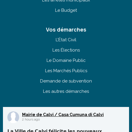
Le Budget
Vos démarches
L’État Civil
Les Élections
Le Domaine Public
Les Marchés Publics
Demande de subvention
Les autres démarches
Mairie de Calvi / Casa Cumuna di Calvi
2 hours ago
𝗟𝗮 𝗩𝗶𝗹𝗹𝗲 𝗱𝗲 𝗖𝗮𝗹𝘃𝗶 𝗳𝗲́𝗹𝗶𝗰𝗶𝘁𝗲 𝗹𝗲𝘀 𝗻𝗼𝘂𝘃𝗲𝗮𝘂𝘅