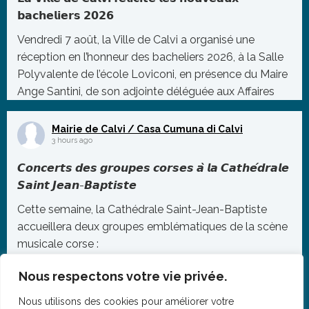
𝗯𝗮𝗰𝗵𝗲𝗹𝗶𝗲𝗿𝘀 𝟮𝟬𝟮𝟲
Vendredi 7 août, la Ville de Calvi a organisé une
réception en l’honneur des bacheliers 2026, à la Salle
Polyvalente de l’école Loviconi, en présence du Maire
Ange Santini, de son adjointe déléguée aux Affaires
Scolaires, Sandra Vautier, ainsi que de plusieurs
membres du Conseil Municipal.
Mairie de Calvi / Casa Cumuna di Calvi
3 hours ago
À c
...
𝘾𝙤𝙣𝙘𝙚𝙧𝙩𝙨 𝙙𝙚𝙨 𝙜𝙧𝙤𝙪𝙥𝙚𝙨 𝙘𝙤𝙧𝙨𝙚𝙨 𝙖̀ 𝙡𝙖 𝘾𝙖𝙩𝙝𝙚́𝙙𝙧𝙖𝙡𝙚
Photo
𝙎𝙖𝙞𝙣𝙩 𝙅𝙚𝙖𝙣-𝘽𝙖𝙥𝙩𝙞𝙨𝙩𝙚
Voir sur Facebook
·
Partager
Cette semaine, la Cathédrale Saint-Jean-Baptiste
accueillera deux groupes emblématiques de la scène
musicale corse :
▪️ Lundi 10 août – Cantu Nustrale
Nous respectons votre vie privée.
🕖 Concert à 21h00
Nous utilisons des cookies pour améliorer votre