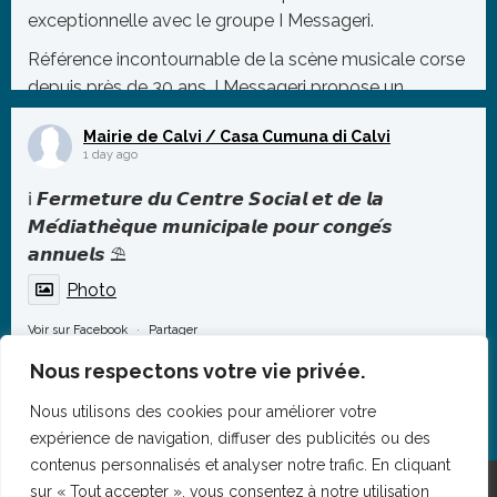
exceptionnelle avec le groupe I Messageri.
Référence incontournable de la scène musicale corse
depuis près de 30 ans, I Messageri propose un
répertoire mêlant tradition et modernité, porté par des
Mairie de Calvi / Casa Cumuna di Calvi
polyphonies puissant
...
1 day ago
Photo
ℹ️ 𝙁𝙚𝙧𝙢𝙚𝙩𝙪𝙧𝙚 𝙙𝙪 𝘾𝙚𝙣𝙩𝙧𝙚 𝙎𝙤𝙘𝙞𝙖𝙡 𝙚𝙩 𝙙𝙚 𝙡𝙖
Voir sur Facebook
·
Partager
𝙈𝙚́𝙙𝙞𝙖𝙩𝙝𝙚̀𝙦𝙪𝙚 𝙢𝙪𝙣𝙞𝙘𝙞𝙥𝙖𝙡𝙚 𝙥𝙤𝙪𝙧 𝙘𝙤𝙣𝙜𝙚́𝙨
𝙖𝙣𝙣𝙪𝙚𝙡𝙨 ⛱️
Photo
Voir sur Facebook
·
Partager
Nous respectons votre vie privée.
Nous utilisons des cookies pour améliorer votre
expérience de navigation, diffuser des publicités ou des
contenus personnalisés et analyser notre trafic. En cliquant
sur « Tout accepter », vous consentez à notre utilisation