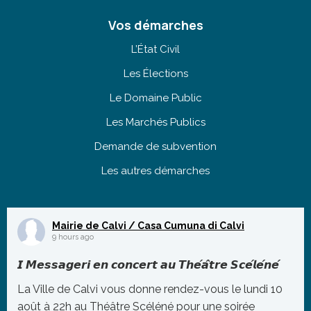
Vos démarches
L’État Civil
Les Élections
Le Domaine Public
Les Marchés Publics
Demande de subvention
Les autres démarches
Mairie de Calvi / Casa Cumuna di Calvi
9 hours ago
𝙄 𝙈𝙚𝙨𝙨𝙖𝙜𝙚𝙧𝙞 𝙚𝙣 𝙘𝙤𝙣𝙘𝙚𝙧𝙩 𝙖𝙪 𝙏𝙝𝙚́𝙖̂𝙩𝙧𝙚 𝙎𝙘𝙚́𝙡𝙚́𝙣𝙚́
La Ville de Calvi vous donne rendez-vous le lundi 10
août à 22h au Théâtre Scéléné pour une soirée